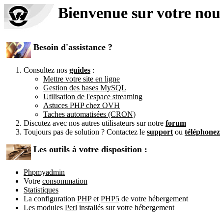
Bienvenue sur votre no
Besoin d'assistance ?
Consultez nos
guides
:
Mettre votre site en ligne
Gestion des bases MySQL
Utilisation de l'espace streaming
Astuces PHP chez OVH
Taches automatisées (CRON)
Discutez avec nos autres utilisateurs sur notre
forum
Toujours pas de solution ? Contactez le
support
ou
téléphone
Les outils à votre disposition :
Phpmyadmin
Votre
consommation
Statistiques
La configuration
PHP
et
PHP5
de votre hébergement
Les modules
Perl
installés sur votre hébergement