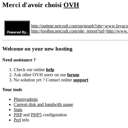
Merci d'avoir choisi
OVH
http://uptime.netcraft.com/up/graph?site=www.faya
http://toolbar.netcraft.com/site_report?url=http://w
Welcome on your new hosting
Need assistance ?
Check our online
help
Ask other OVH users on our
forum
No solution yet ? Contact online
support
Your tools
Phpmyadmin
Current disk and bandwith usage
Stats
PHP
and
PHP5
configuration
Perl
info